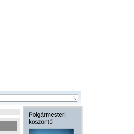
Polgármesteri
köszöntő