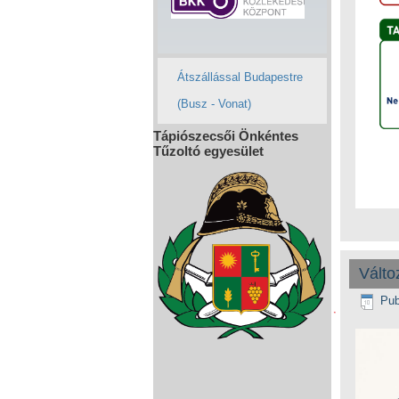
Átszállással Budapestre
(Busz - Vonat)
Tápiószecsői Önkéntes
Tűzoltó egyesület
Válto
Pub