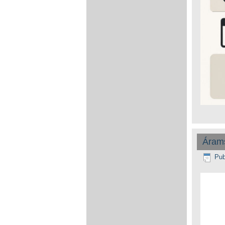
Árams
Pub