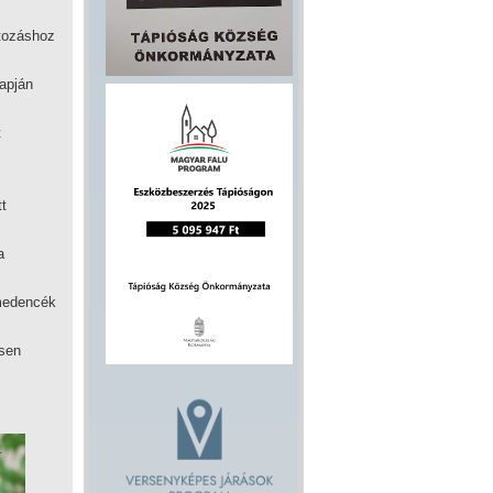
átozáshoz
lapján
t
tt
a
 medencék
ősen