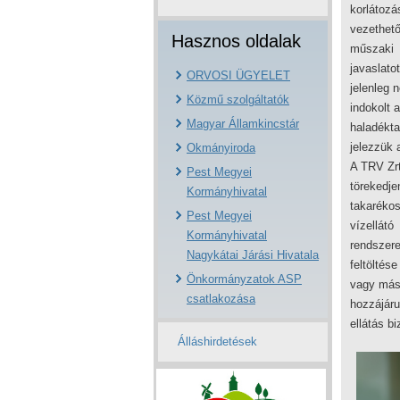
korlátozá
vezethető
Hasznos oldalak
műszaki
javaslato
ORVOSI ÜGYELET
jelenleg 
Közmű szolgáltatók
indokolt 
Magyar Államkincstár
haladékta
jelezzük
Okmányiroda
A TRV Zrt
Pest Megyei
törekedje
Kormányhivatal
takarékos
Pest Megyei
vízellátó
Kormányhivatal
rendszere
Nagykátai Járási Hivatala
feltöltése
Önkormányzatok ASP
vagy más,
csatlakozása
hozzájáru
ellátás b
Álláshirdetések