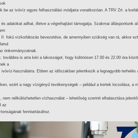
sok
k be az ivóvíz egyes felhasználási módjaira vonatkozóan. A TRV Zrt. a korl
t és adatokat adhat, illetve a végrehajtást támogatja. Szakmai álláspontunk a
nem
a II. fokú vízkorlátozás bevezetése, de amennyiben szükség van rá, akkor ez
lanul
 az önkormányzatnak.
. továbbra is arra kéri a lakosságot, hogy különösen 17.00 és 22.00 óra közö
nek a
 ivóvíz-használatra. Ebben az időszakban jelentkezik a legnagyobb terhelés 
ken, ezért a nagy vízigényű tevékenységek – például a kertek locsolása, a
 nem nélkülözhetetlen vízhasználat – lehetőség szerinti elhalasztása jelent
l az
iztonságának fenntartásához.