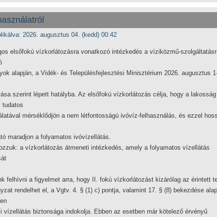
használatról
likálva: 2026. augusztus 04. (kedd) 00:42
os elsőfokú vízkorlátozásra vonatkozó intézkedés a víziközmű-szolgáltatásr
ó
yok alapján, a Vidék- és Településfejlesztési Minisztérium 2026. augusztus 1
tása szerint lépett hatályba. Az elsőfokú vízkorlátozás célja, hogy a lakosság
 tudatos
latával mérséklődjön a nem létfontosságú ivóvíz-felhasználás, és ezzel hos
ató maradjon a folyamatos ivóvízellátás.
zzuk: a vízkorlátozás átmeneti intézkedés, amely a folyamatos vízellátás
sát
 felhívni a figyelmet arra, hogy II. fokú vízkorlátozást kizárólag az érintett t
zat rendelhet el, a Vgtv. 4. § (1) c) pontja, valamint 17. § (8) bekezdése alap
en
yi vízellátás biztonsága indokolja. Ebben az esetben már kötelező érvényű