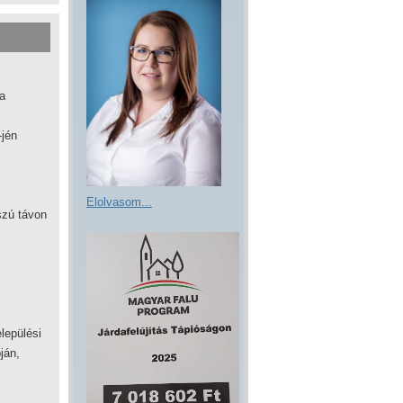
a
-jén
Elolvasom...
szú távon
elepülési
ján,