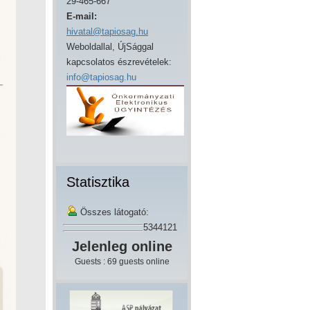
29-465-667
E-mail:
hivatal@tapiosag.hu
Weboldallal, ÚjSággal
kapcsolatos észrevételek:
info@tapiosag.hu
Statisztika
Összes látogató:
5344121
Jelenleg online
Guests : 69 guests online