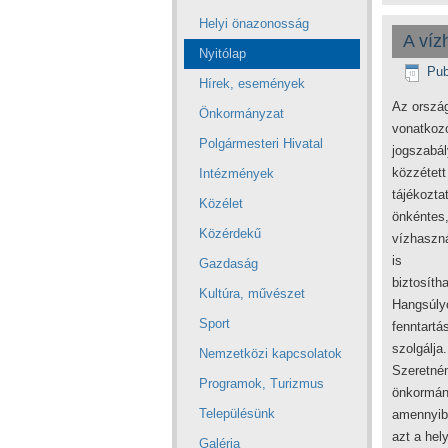
Helyi önazonosság
A víz
Nyitólap
Pub
Hírek, események
Az ország
Önkormányzat
vonatkoz
Polgármesteri Hivatal
jogszabál
közzétett
Intézmények
tájékozta
Közélet
önkéntes,
Közérdekű
vízhaszná
is
Gazdaság
biztosíth
Kultúra, művészet
Hangsúlyo
Sport
fenntartá
szolgálja.
Nemzetközi kapcsolatok
Szeretnénk
Programok, Turizmus
önkormány
Településünk
amennyib
azt a hel
Galéria